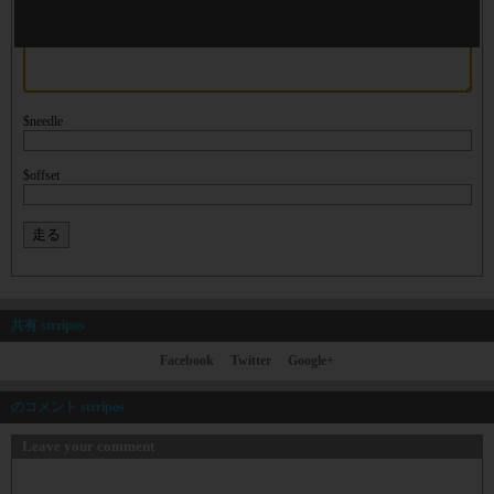
$needle
$offset
共有 strripos
Facebook
Twitter
Google+
のコメント strripos
Leave your comment