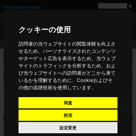
functions-online
クッキーの使用
訪問者の当ウェブサイトの閲覧体験を向上さ
strripos
せるため、パーソナライズされたコンテンツ
説明
やターゲット広告を表示するため、当ウェブ
文字列 $haystack の中で、 $needle が最後に現れる位置を探します。
サイトのトラフィックを分析するため、およ
び当ウェブサイトへの訪問者がどこから来て
宣言の strripos
いるかを理解するために、Cookieおよびそ
mixed
strripos
( string $haystack , string $needle [, int $offset ] )
の他の追跡技術を使用しています。
同意
拒否
テスト strripos オンライン
$haystack
設定変更