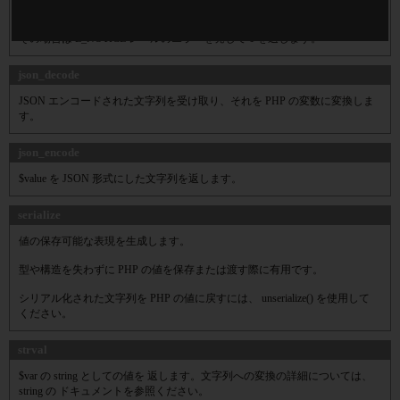
指定された値 base を基数(デフォルトは 10)とする、 $var の integer として
の値を返します。 オブジェクトに intval() を使用することはできません。
その場合は E_NOTICE レベルのエラーを発して 1 を返します。
json_decode
JSON エンコードされた文字列を受け取り、それを PHP の変数に変換しま
す。
json_encode
$value を JSON 形式にした文字列を返します。
serialize
値の保存可能な表現を生成します。
型や構造を失わずに PHP の値を保存または渡す際に有用です。
シリアル化された文字列を PHP の値に戻すには、 unserialize() を使用して
ください。
strval
$var の string としての値を 返します。文字列への変換の詳細については、
string の ドキュメントを参照ください。