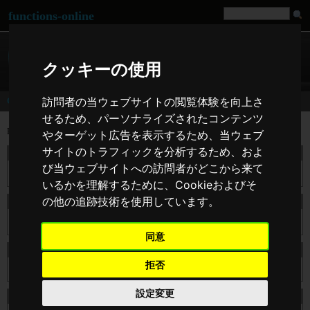
functions-online
クッキーの使用
訪問者の当ウェブサイトの閲覧体験を向上さ
General
せるため、パーソナライズされたコンテンツ
Execute and test PHP functions that have no place in one of the other categories.
やターゲット広告を表示するため、当ウェブ
サイトのトラフィックを分析するため、およ
filter_var
び当ウェブサイトへの訪問者がどこから来て
指定したフィルタでデータをフィルタリングする
いるかを理解するために、Cookieおよびそ
の他の追跡技術を使用しています。
floatval
$var の float 値を返します。
同意
Geo Distance
拒否
設定変更
intval