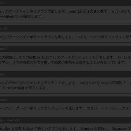
sin
$arg のアークサインをラジアンで返します。 asin() は sin() の逆関数で、 asin()
a==sin(asin(a)) が成立します。
sinh
$arg のアークハイパボリックサインを返します。 つまり、ハイパボリックサインが $
tan2
この関数は、2 つの変数 $x および $y のアークタンジェントを計算します。 $y /
ますが、 2 つの引数の符号を用いて結果の象限を定義することが異なっています。
tan
$arg のアークタンジェントをラジアンで返します。 atan() is the は tan() の逆関数で
て a==tan(atan(a)) が成立します。
tanh
$arg のアークハイパボリックタンジェントを返します。 つまり、ハイパボリックタンジ
ase_convert
$number を基数 $tobase で表した文字列を返します。 $number の基数は、 $frombase で