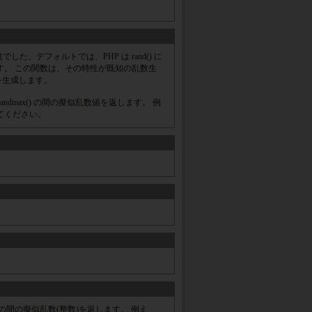
た。デフォルトでは、PHP は rand() に
ものです。 この関数は、その特性が既知の乱数生
に乱数を生成します。
etrandmax() の間の擬似乱数値を返します。 例
としてください。
max() の間の擬似乱数(整数)を返します。 例え