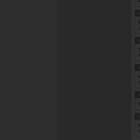
h
h
i
i