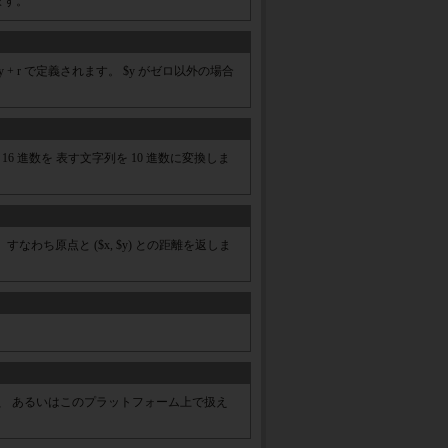
ます。
* y + r で定義されます。 $y がゼロ以外の場合
) は、16 進数を 表す文字列を 10 進数に変換しま
、すなわち原点と ($x, $y) との距離を返しま
 の結果、 あるいはこのプラットフォーム上で扱え