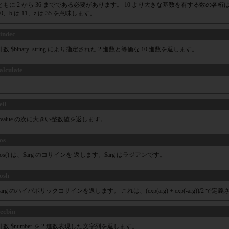
ともに 2 から 36 までである必要があります。 10 より大きな基数を有する数の各桁は、
10、b は 11、z は 35 を意味します。
indec
引数 $binary_string により指定された 2 進数と等価な 10 進数を返します。
alculate
eil
$value の次に大きい整数値を返します。
os
cos() は、$arg のコサインを 返します。$arg はラジアンです。
osh
$arg のハイパボリックコサインを返します。 これは、(exp(arg) + exp(-arg))/2 で
ecbin
引数 $number を 2 進数表現した文字列を返します。