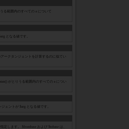
 がとりうる範囲内のすべての a について
arg となる値です。
 $x のアークタンジェントを計算するのに似てい
、 atan() がとりうる範囲内のすべての a につい
ェントが $arg となる値です。
指定します。 $frombase および $tobase は、