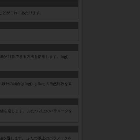
) の結果などがこれにあたります。
も正確な値が 計算できる方法を使用します。 log()
以外の場合は log() は $arg の自然対数を返
数値を返します。 ふたつ以上のパラメータを
数値を返します。 ふたつ以上のパラメータを