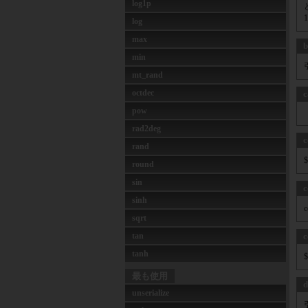
log1p
log
max
b
min
mt_rand
octdec
c
pow
rad2deg
c
rand
round
sin
c
sinh
sqrt
tan
c
tanh
最も使用
d
unserialize