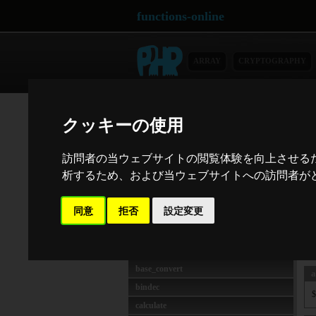
functions-online
ARRAY
CRYPTOGRAPHY
MATH
Ma
クッキーの使用
abs
acos
Exe
訪問者の当ウェブサイトの閲覧体験を向上させる
acosh
a
析するため、および当ウェブサイトへの訪問者がど
asin
asinh
同意
拒否
設定変更
a
atan2
atan
atanh
base_convert
a
bindec
calculate