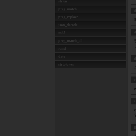
strlen
preg_match
d
preg_replace
json_decode
d
md5
preg_match_all
rand
date
d
strtolower
e
f