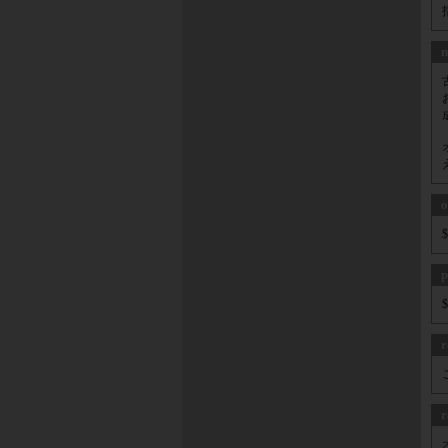
m
o
r
r