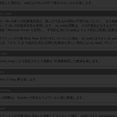
指定した場合は、 min() はそれらの中で最も小さいものを返します。
t_rand
古い libc の多くの乱数発生器は、怪しげであるか特性が不明であったりし、 また低速でし
おいて libc の乱数発生器を使用します。 mt_rand() 関数は、その代替品となる
成器 ? Mersenne Twister を使用し、 平均的な libc の rand()よりも 4 倍以上高速
オプションの引数 $min, $max を付けずに コールした場合、mt_rand() は 0 から mt_g
えば、5 から 15 まで(端点を含む)の間の乱数値を得たい場合には mt_rand(5, 15) 
ctdec
$octal_string により指定された 8 進数を 10 進数表現した数値を返します。
pow
$base の $exp 乗を返します。
ad2deg
この関数は、$number の単位をラジアンから度に変換します。
and
オプションの引数 $min, $max を省略してコールした場合、rand() は 0 と getrand