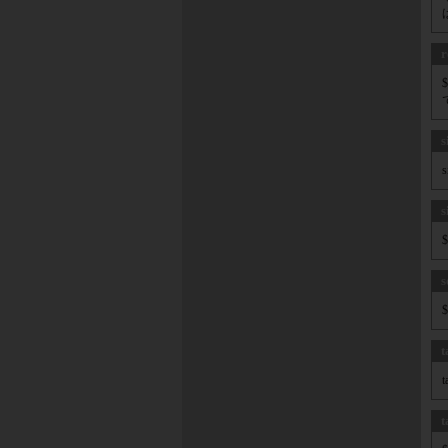
r
s
s
s
t
t