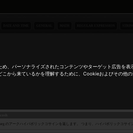
DATE AND TIME
GENERAL
MATH
REGULAR EXPRESSION
STRIN
th
de
e
cute and test PHP functions with an mathmatic background. These functions use and except only
ため、パーソナライズされたコンテンツやターゲット広告を表
bs
こから来ているかを理解するために、Cookieおよびその他
$number の絶対値を返します。
cos
$arg のアークコサインをラジアンで返します。 acos() は cos() の逆関数で、 acos
a==cos(acos(a)) が成立します。
cosh
$arg のアークハイパボリックコサインを返します。 つまり、ハイパボリックコサインが