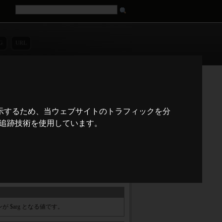
G
URL
n
es
fr
it
ja
pt
ru
tr
zh
 float and integer values.
示するため、当ウェブサイトのトラフィックを分
の追跡技術を使用しています。
() がとりうる範囲内のすべての a について
 $arg となる値です。