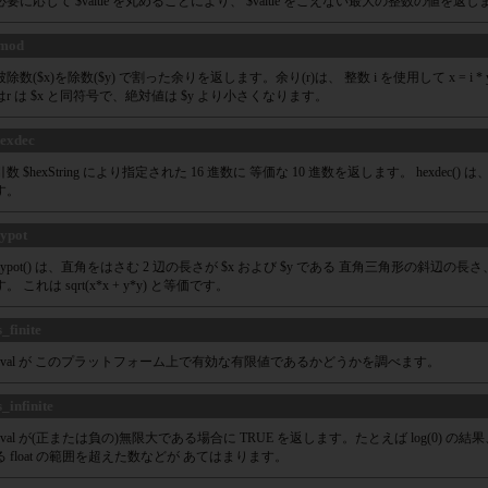
必要に応じて $value を丸めることにより、 $value をこえない最大の整数の値を返し
fmod
被除数($x)を除数($y) で割った余りを返します。余り(r)は、 整数 i を使用して x = i 
はr は $x と同符号で、絶対値は $y より小さくなります。
exdec
引数 $hexString により指定された 16 進数に 等価な 10 進数を返します。 hexdec(
す。
ypot
hypot() は、直角をはさむ 2 辺の長さが $x および $y である 直角三角形の斜辺の長さ
す。 これは sqrt(x*x + y*y) と等価です。
s_finite
$val が このプラットフォーム上で有効な有限値であるかどうかを調べます。
s_infinite
$val が(正または負の)無限大である場合に TRUE を返します。たとえば log(0)
る float の範囲を超えた数などが あてはまります。