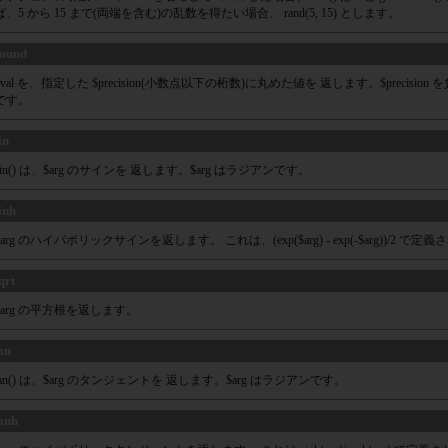
ば、5 から 15 まで(両端を含む)の乱数を得たい場合、 rand(5, 15) とします。
ound
$val を、指定した $precision(小数点以下の桁数)に丸めた値を 返します。$precis
です。
in
sin() は、$arg のサインを 返します。$arg はラジアンです。
inh
$arg のハイパボリックサインを返します。 これは、(exp($arg) - exp(-$arg))/2 で定
qrt
$arg の平方根を返します。
an
tan() は、$arg のタンジェントを 返します。$arg はラジアンです。
anh