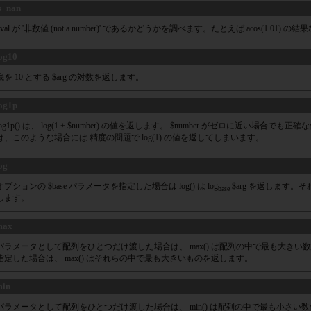
s_nan
$val が '非数値 (not a number)' であるかどうかを調べます。たとえば acos(1.01
og10
底を 10 とする $arg の対数を返します。
og1p
log1p() は、 log(1 + $number) の値を返します。 $number がゼロに近い場合で
は、このような場合には 精度の問題で log(1) の値を返してしまいます。
og
オプションの $base パラメータを指定した場合は log() は log
$arg を返します。それ
base
します。
max
パラメータとして配列をひとつだけ渡した場合は、 max() は配列の中で最も大きい
指定した場合は、 max() はそれらの中で最も大きいものを返します。
min
パラメータとして配列をひとつだけ渡した場合は、 min() は配列の中で最も小さい