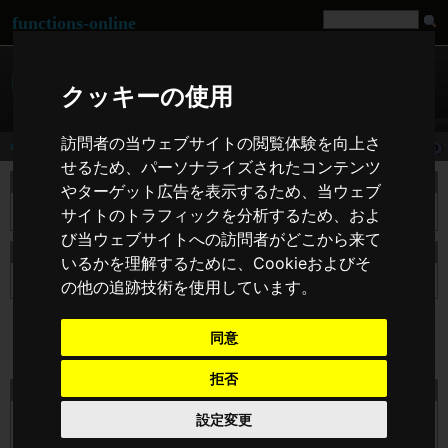
functions-online
クッキーの使用
訪問者の当ウェブサイトの閲覧体験を向上さ
rawurlencode
せるため、パーソナライズされたコンテンツ
説明
やターゲット広告を表示するため、当ウェブ
指定した文字列を ? RFC 3986 にもとづいてエンコードします。
サイトのトラフィックを分析するため、およ
び当ウェブサイトへの訪問者がどこから来て
宣言の rawurlencode
いるかを理解するために、Cookieおよびそ
string
rawurlencode
( string $str )
の他の追跡技術を使用しています。
同意
拒否
テスト rawurlencode オンライン
$str
設定変更