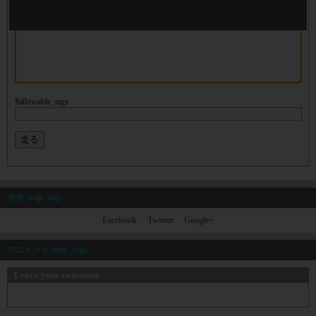
$str
$allowable_tags
共有 strip_tags
Facebook
Twitter
Google+
のコメント strip_tags
Leave your comment