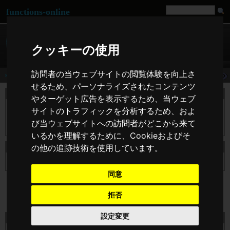
functions-online
クッキーの使用
訪問者の当ウェブサイトの閲覧体験を向上さ
strip_tags
せるため、パーソナライズされたコンテンツ
説明
やターゲット広告を表示するため、当ウェブ
この関数は、指定した文字列 ($str) から全ての NUL バイトと HTML およ
サイトのトラフィックを分析するため、およ
び PHP タグを取り除きます。 この関数は、fgetss() 関数と同じタグ除去ア
び当ウェブサイトへの訪問者がどこから来て
ルゴリズムを使用します。
いるかを理解するために、Cookieおよびそ
の他の追跡技術を使用しています。
宣言の strip_tags
string
strip_tags
( string $str [, string $allowable_tags ] )
同意
拒否
設定変更
テスト strip_tags オンライン