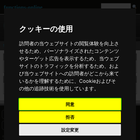
functions-online
クッキーの使用
訪問者の当ウェブサイトの閲覧体験を向上さ
Search
せるため、パーソナライズされたコンテンツ
take a search
やターゲット広告を表示するため、当ウェブ
サイトのトラフィックを分析するため、およ
び当ウェブサイトへの訪問者がどこから来て
search results for the
いるかを理解するために、Cookieおよびそ
の他の追跡技術を使用しています。
Sorry but for this searchterm there are no results.
同意
HOME
BLOG
FACEBOOK PAGE
COMMENTS
SEARCH
拒否
SITEMAP
IMPRINT
COOKIE CONSENT
設定変更
© 2026 Jan Bogutzki | PHP 7.3.27